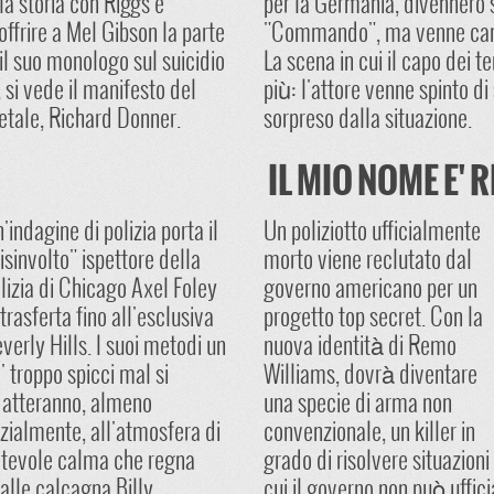
la storia con Riggs e
per la Germania, divennero so
offrire a Mel Gibson la parte
"Commando", ma venne camb
il suo monologo sul suicidio
La scena in cui il capo dei t
, si vede il manifesto del
più: l'attore venne spinto di 
letale, Richard Donner.
sorpreso dalla situazione.
IL MIO NOME E'
'indagine di polizia porta il
Un poliziotto ufficialmente
isinvolto" ispettore della
morto viene reclutato dal
lizia di Chicago Axel Foley
governo americano per un
 trasferta fino all'esclusiva
progetto top secret. Con la
verly Hills. I suoi metodi un
nuova identità di Remo
' troppo spicci mal si
Williams, dovrà diventare
atteranno, almeno
una specie di arma non
izialmente, all'atmosfera di
convenzionale, un killer in
tevole calma che regna
grado di risolvere situazioni 
 alle calcagna Billy
cui il governo non può uffici