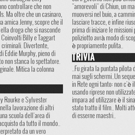
ono controllare che non
"amorevoli" di Chiun, un mae
ls. Ma oltre che un casinaro,
muoversi nel buio, a cammin
ua amica Jenny, scopre che il
lasciare tracce, e infine riu
 della droga che si nasconde
prima di iniziare le missioni
 Coinvolti Billy e Taggart
poliziotto avrà modo di scop
 criminali. Divertente,
è propriamente pulita..
di Eddie Murphy, pieno di
TRIVIA
rto non stanca lo spettatore.
..Fu girata la puntata pilota 
iginale. Mitica la colonna
mai sugli schermi..Un sequel
in Rete ogni tanto: non c'è i
usando riprese non utilizzat
key Rourke e Sylvester
impara ad utilizzare è il sin
ella lavorazione di altri
stato tratto il film.. Molti a
una scuola dell'area di
di esserne maestri..
 acquisto da tutto il mondo..
nterpretato da un vero