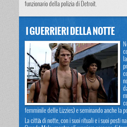
funzionario della polizia di Detroit.
I GUERRIERI DELLA NOTTE
N
c
l
p
c
n
da
m
c
femminile delle Lizzies) e seminando anche la poli
La città di notte, con i suoi rituali e i suoi post