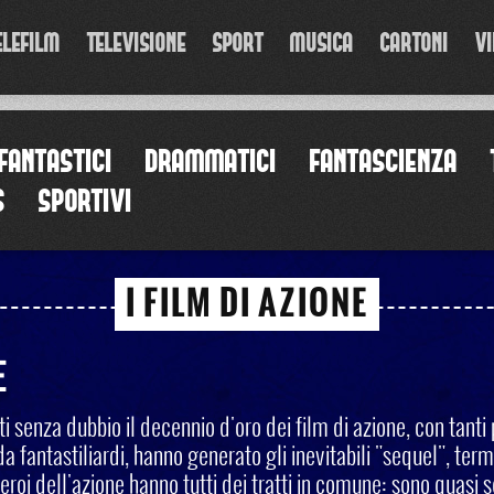
ELEFILM
TELEVISIONE
SPORT
MUSICA
CARTONI
VI
FANTASTICI
DRAMMATICI
FANTASCIENZA
S
SPORTIVI
I FILM DI AZIONE
E
ti senza dubbio il decennio d'oro dei film di azione, con tant
 fantastiliardi, hanno generato gli inevitabili "sequel", ter
 eroi dell'azione hanno tutti dei tratti in comune: sono quasi se