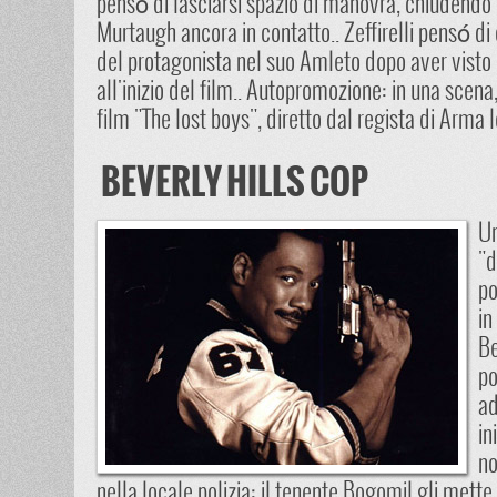
pensó di lasciarsi spazio di manovra, chiudendo 
Murtaugh ancora in contatto.. Zeffirelli pensó di 
del protagonista nel suo Amleto dopo aver visto 
all'inizio del film.. Autopromozione: in una scena
film "The lost boys", diretto dal regista di Arma 
BEVERLY HILLS COP
Un
"d
po
in
Be
po
ad
in
no
nella locale polizia: il tenente Bogomil gli mette