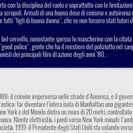
o con la disciplina del ruolo e soprattutto con le limitazioni
nza scrupoli. Armati di una buona dose di cinismo e autoironia
e tutti "figli di buona donna", che se non fossero stati tutori 
bel cervello, nonostante spesso lo mascherino con la citata a
"good police", gente che ha il mestiere del poliziotto nel san
nisti dei principali film di azione degli anni '80..
988: il crimine imperversa nelle strade d'America, e il gove
rastica: far diventare l'intera isola di Manhattan una gigantes
ew York e del Mondo dietro un muro di 20 metri, controllato d
uova. Niente elettricità, i ponti verso New York minati: l'amb
ocietà. 1997: il Presidente degli Stati Uniti sta volando vers