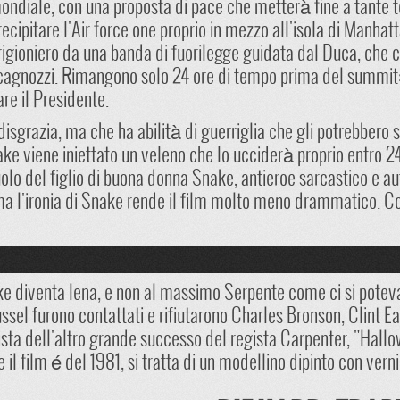
ondiale, con una proposta di pace che metterà fine a tante t
recipitare l'Air force one proprio in mezzo all'isola di Manhatt
rigioniero da una banda di fuorilegge guidata dal Duca, che c
cagnozzi. Rimangono solo 24 ore di tempo prima del summit:
re il Presidente.
isgrazia, ma che ha abilità di guerriglia che gli potrebbero 
nake viene iniettato un veleno che lo ucciderà proprio entro 24
uolo del figlio di buona donna Snake, antieroe sarcastico e au
ma l'ironia di Snake rende il film molto meno drammatico. C
ke diventa Iena, e non al massimo Serpente come ci si poteva 
Russel furono contattati e rifiutarono Charles Bronson, Clint
onista dell'altro grande successo del regista Carpenter, "Hal
il film é del 1981, si tratta di un modellino dipinto con verni