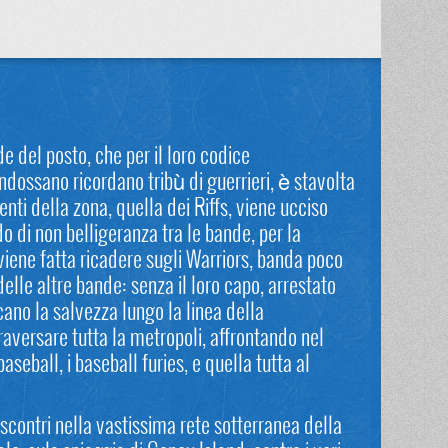
de del posto, che per il loro codice
indossano ricordano tribù di guerrieri, è stavolta
enti della zona, quella dei Riffs, viene ucciso
o di non belligeranza tra le bande, per la
 viene fatta ricadere sugli Warriors, banda poco
elle altre bande: senza il loro capo, arrestato
ercano la salvezza lungo la linea della
aversare tutta la metropoli, affrontando nel
seball, i baseball furies, e quella tutta al
e scontri nella vastissima rete sotterranea della