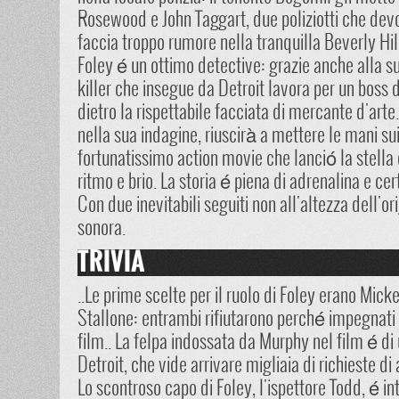
Rosewood e John Taggart, due poliziotti che dev
faccia troppo rumore nella tranquilla Beverly Hil
Foley é un ottimo detective: grazie anche alla s
killer che insegue da Detroit lavora per un boss
dietro la rispettabile facciata di mercante d'arte.
nella sua indagine, riuscirà a mettere le mani sui
fortunatissimo action movie che lanció la stella 
ritmo e brio. La storia é piena di adrenalina e ce
Con due inevitabili seguiti non all'altezza dell'or
sonora.
TRIVIA
..Le prime scelte per il ruolo di Foley erano Mic
Stallone: entrambi rifiutarono perché impegnati n
film.. La felpa indossata da Murphy nel film é di 
Detroit, che vide arrivare migliaia di richieste di
Lo scontroso capo di Foley, l'ispettore Todd, é i