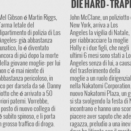
DIE HARD - TRAP
Mel Gibson é Martin Riggs,
John McClane, un poliziotto 
l'arma letale del
New York, arriva a Los
dipartimento di polizia di Los
Angeles la vigilia di Natale,
Angeles: già abbastanza
per riabbracciare la moglie
lunatico, lo é diventato
Holly e i due figli, che negli
ancora di piú dopo la morte
ultimi 6 mesi sono stati a Lo
della giovane moglie: per lui
Angeles senza di lui, a caus
non c'é mai niente di
del trasferimento della
abbastanza pericoloso, in
moglie a un ruolo dirigenzia
cco per darsela da sé. Danny
nella Nakatomi Corporation.
iotto che é arrivato a 50
nuovo Nakatomi Plaza, un gr
riori patemi. Vorrebbe,
si sta svolgendo la festa d
o posto di nuovo collega di
incontrano e hanno uno scont
 subito spinoso, e li porta
piacere aver saputo che ade
n grosso traffico di droga.
ragazza, preludio a una inev