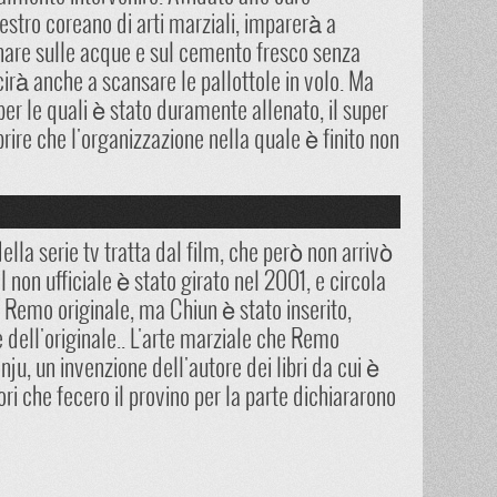
stro coreano di arti marziali, imparerà a
are sulle acque e sul cemento fresco senza
scirà anche a scansare le pallottole in volo. Ma
 per le quali è stato duramente allenato, il super
rire che l'organizzazione nella quale è finito non
della serie tv tratta dal film, che però non arrivò
 non ufficiale è stato girato nel 2001, e circola
l Remo originale, ma Chiun è stato inserito,
e dell'originale.. L'arte marziale che Remo
anju, un invenzione dell'autore dei libri da cui è
ttori che fecero il provino per la parte dichiararono