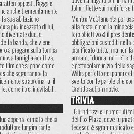
dove ha litigato con il marit
aratteri opposti, Riggs e
John riflette sui modi forse 
ntano anche tremendamente
e la sua abitazione
Mentre McClane sta per uscir
cora piú incazzato di lui,
alla festa, e con la minaccia 
no diventate due, e
loro obiettivo é il president
 della banda, che viene
obbligazioni custoditi nella 
tero a pregare sulla tomba
pianificato tuttto, ma non la
 nuova famiglia adottiva,
armato, "duro a morire" e dec
sto film che si pone come
Spettacolare inizio della sag
ies che seguiranno: la
Willis perfetto nei panni del
cemente straordinaria, il
svelto con le parole che con
, come i tre, inevitabili,
Grande action movie.
TRIVIA
..Gli indirizzi e i numeri di
l duo appena formato che si
del Fox Plaza, dove fu girato 
produttore lungimirante
tedesco é sgrammaticato e sp