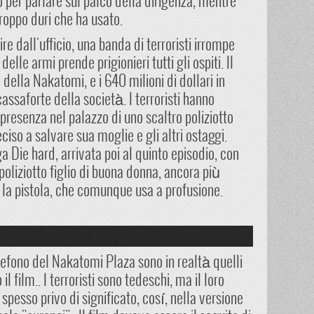
o per parlare sul palco della dirigenza, mentre
troppo duri che ha usato.
e dall'ufficio, una banda di terroristi irrompe
delle armi prende prigionieri tutti gli ospiti. Il
e della Nakatomi, e i 640 milioni di dollari in
cassaforte della società. I terroristi hanno
 presenza nel palazzo di uno scaltro poliziotto
iso a salvare sua moglie e gli altri ostaggi.
a Die hard, arrivata poi al quinto episodio, con
 poliziotto figlio di buona donna, ancora più
 la pistola, che comunque usa a profusione.
 telefono del Nakatomi Plaza sono in realtà quelli
il film.. I terroristi sono tedeschi, ma il loro
esso privo di significato, cosí, nella versione