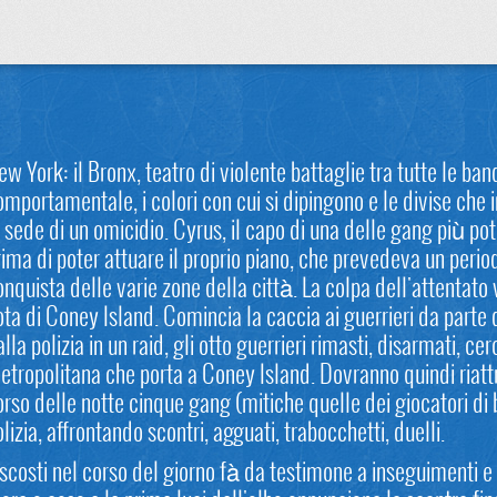
ew York: il Bronx, teatro di violente battaglie tra tutte le ban
omportamentale, i colori con cui si dipingono e le divise che 
a sede di un omicidio. Cyrus, il capo di una delle gang più pot
rima di poter attuare il proprio piano, che prevedeva un period
onquista delle varie zone della città. La colpa dell'attentato
ota di Coney Island. Comincia la caccia ai guerrieri da parte d
lla polizia in un raid, gli otto guerrieri rimasti, disarmati, c
etropolitana che porta a Coney Island. Dovranno quindi riattr
orso delle notte cinque gang (mitiche quelle dei giocatori di ba
zia, affrontando scontri, agguati, trabocchetti, duelli.
i nascosti nel corso del giorno fà da testimone a inseguimenti 