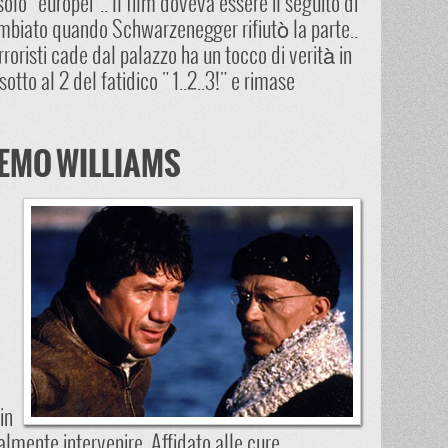
lo "europei".. Il film doveva essere il seguito di
iato quando Schwarzenegger rifiutò la parte..
erroristi cade dal palazzo ha un tocco di verità in
sotto al 2 del fatidico " 1..2..3!" e rimase
 REMO WILLIAMS
in
almente intervenire. Affidato alle cure