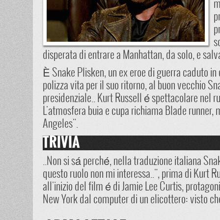
m
p
p
s
disperata di entrare a Manhattan, da solo, e salva
È Snake Plisken, un ex eroe di guerra caduto in d
polizza vita per il suo ritorno, al buon vecchio S
presidenziale.. Kurt Russell é spettacolare nel r
L'atmosfera buia e cupa richiama Blade runner, 
Angeles".
TRIVIA
..Non si sá perché, nella traduzione italiana Sna
questo ruolo non mi interessa..", prima di Kurt 
all'inizio del film é di Jamie Lee Curtis, protag
New York dal computer di un elicottero: visto che 