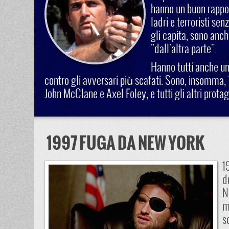
hanno un buon rapport
ladri e terroristi se
gli capita, sono anch
"dall'altra parte".
Hanno tutti anche un 
contro gli avversari più scafati. Sono, insomma, 
John McClane e Axel Foley, e tutti gli altri protago
1997 FUGA DA NEW YORK
1
d
N
m
s