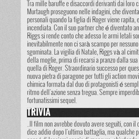
Tra mille baruffe e disaccordi derivanti dai loro c
Murtaugh proseguono nelle indagini, che dive
personali quando la figlia di Roger viene rapita, 
incendiata. Con il suo partner che é diventato an
Riggs si rende conto che adesso le armi letali so
inevitabilmente non ci sarà scampo per nessuno
sgominata. La vigilia di Natale, Riggs và al cimi
della moglie, prima di recarsi a pranzo dalla sua
quella di Roger. Straordinario successo per que
nuova pietra di paragone per tutti gli action mov
chimica formata dal duo di protagonisti é sempli
ritmo dell'azione senza tregua. Sempre imperdibile
fortunatissimi sequel.
TRIVIA
..Il film non avrebbe dovuto avere seguiti, con i
dice addio dopo l'ultima battaglia, ma qualche 