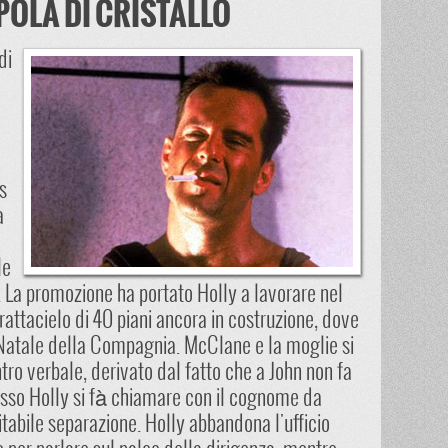
POLA DI CRISTALLO
di
s
a
le
 La promozione ha portato Holly a lavorare nel
attacielo di 40 piani ancora in costruzione, dove
i Natale della Compagnia. McClane e la moglie si
ro verbale, derivato dal fatto che a John non fa
sso Holly si fà chiamare con il cognome da
itabile separazione. Holly abbandona l'ufficio